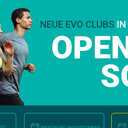
NEUE EVO CLUBS
IN
OPE
S
UST
ERÖFFNUNG IM SEPTEMBER