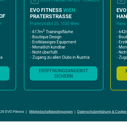
EVO FITNESS
WIEN
EVO
OF
PRATERSTRASSE
HAN
n
Praterstraße 25, 1020 Wien
Hans-
2
- 617m
Trainingsfläche
- 64
- Boutique Design
- Bou
- Erstklassiges Equipment
- Ers
- Monatlich kündbar
- Mon
- Nicht überfüllt
- Nich
ia
- Zugang zu allen Clubs in Austria
- Zug
T
ERÖFFNUNGSANGEBOT
SICHERN
026 EVO Fitness |
Mitgliedschaftsbedingungen
|
Datenschutzerklärung & Cookie-