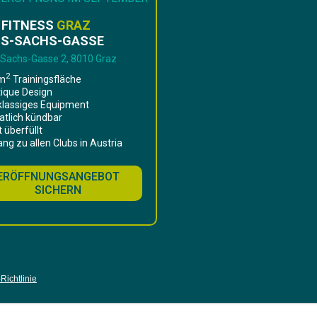
 FITNESS
GRAZ
S-SACHS-GASSE
Sachs-Gasse 2, 8010 Graz
2
2m
Trainingsfläche
tique Design
tklassiges Equipment
atlich kündbar
t überfüllt
ang zu allen Clubs in Austria
ERÖFFNUNGSANGEBOT
SICHERN
Richtlinie